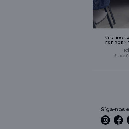
VESTIDO C
EST BORN 
R
5x de 8
Siga-nos 