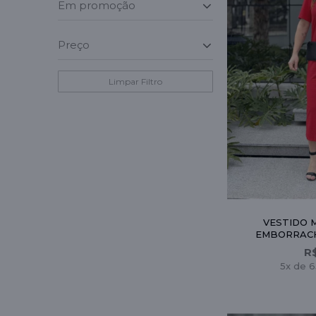
em promoção
_
preço
_
Limpar Filtro
VESTIDO M
EMBORRACH
R
5x de 6