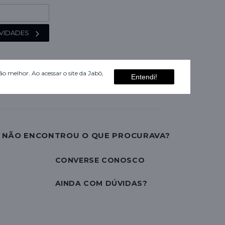
VIDADES
o melhor. Ao acessar o site da Jabô,
Entendi!
NÃO ENCONTROU O QUE PROCURAVA?
CONVERSE CONOSCO
AINDA COM DÚVIDAS?