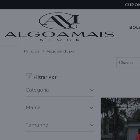
CUPOM
BOL
Principal
Pesquisando por
Filtrar Por
categoria
_
marca
_
tamanho
_