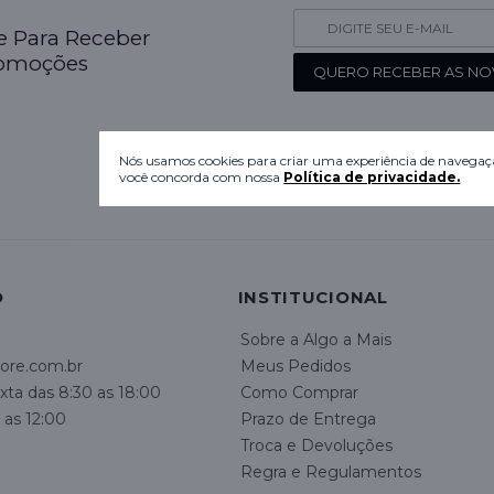
se Para Receber
romoções
QUERO RECEBER AS NO
Nós usamos cookies para criar uma experiência de navegaçã
você concorda com nossa
Política de privacidade.
O
INSTITUCIONAL
Sobre a Algo a Mais
ore.com.br
Meus Pedidos
ta das 8:30 as 18:00
Como Comprar
 as 12:00
Prazo de Entrega
Troca e Devoluções
Regra e Regulamentos