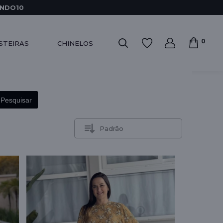
INDO10
0
STEIRAS
CHINELOS