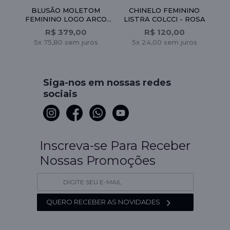
NA
BLUSÃO MOLETOM
CHINELO FEMININO
O
FEMININO LOGO ARCO
LISTRA COLCCI - ROSA
OFF
LEVIS - BRANCO
R$ 379,00
R$ 120,00
5x 75,80 sem juros
5x 24,00 sem juros
Siga-nos em nossas redes
sociais
Inscreva-se Para Receber
Nossas Promoções
QUERO RECEBER AS NOVIDADES