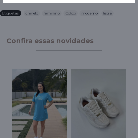
Etiquetas:
chinelo
,
feminino
,
Colcci
,
moderno
,
listra
Confira essas novidades
M