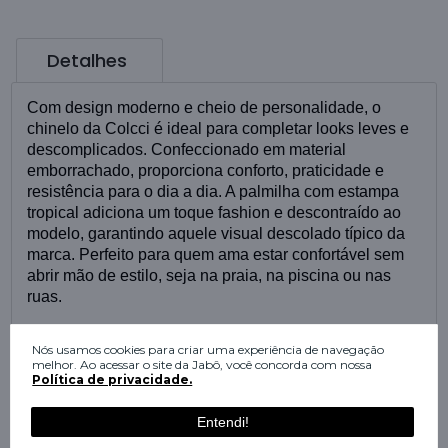
Detalhes
Com design moderno e cheio de personalidade, o
chinelo da Colcci é ideal para completar looks leves e
descomplicados. Confeccionado em material
emborrachado, proporciona conforto, praticidade e
resistência para o dia a dia. A palmilha com estampa
tropical adiciona um toque fashion e descontraído ao
modelo, garantindo aquele visual descolado típico da
marca. Perfeito para quem ama estar confortável sem
abrir mão de estilo, seja na praia, na piscina ou nas
ruas.
Nós usamos cookies para criar uma experiência de navegação
melhor. Ao acessar o site da Jabô, você concorda com nossa
Política de privacidade.
Avaliações
Entendi!