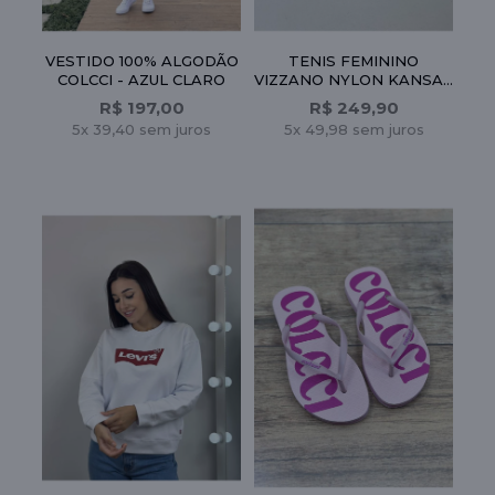
O
VESTIDO 100% ALGODÃO
TENIS FEMININO
L -
COLCCI - AZUL CLARO
VIZZANO NYLON KANSAS
BRILHO ITALIA - CREME
R$ 197,00
R$ 249,90
5x 39,40 sem juros
5x 49,98 sem juros
A