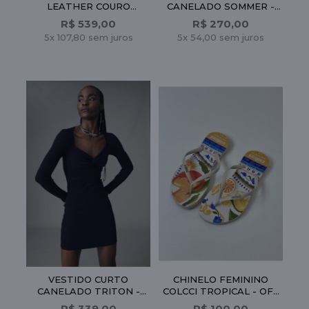
ÇÃO
LEATHER COURO
CANELADO SOMMER -
-
LEGITIMO - BRANCO
LARANJA
R$ 539,00
R$ 270,00
5x 107,80 sem juros
5x 54,00 sem juros
CO
O
VESTIDO CURTO
CHINELO FEMININO
 OFF
CANELADO TRITON -
COLCCI TROPICAL - OFF
LARANJA
WHITE
R$ 339,00
R$ 100,00